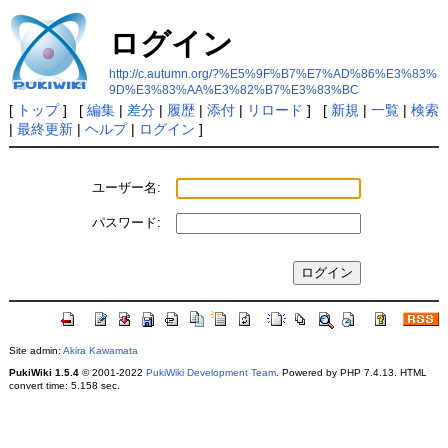
ログイン
http://c.autumn.org/?%E5%9F%B7%E7%AD%86%E3%83%
9D%E3%83%AA%E3%82%B7%E3%83%BC
[
トップ
] [
編集
|
差分
|
履歴
|
添付
|
リロード
] [
新規
|
一覧
|
検索
|
最終更新
|
ヘルプ
|
ログイン
]
ユーザー名:
パスワード:
Site admin:
Akira Kawamata
PukiWiki 1.5.4
© 2001-2022
PukiWiki Development Team
. Powered by PHP 7.4.13. HTML
convert time: 5.158 sec.