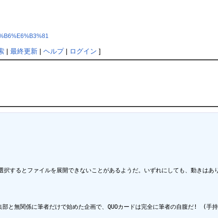
8A%B6%E6%B3%81
索
|
最終更新
|
ヘルプ
|
ログイン
]
選択するとファイルを展開できないことがあるようだ。いずれにしても、動きはあり
部と無関係に筆者だけで始めた企画で、QUOカードは完全に筆者の自腹だ!　(手持