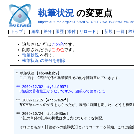
執筆状況
の変更点
http://c.autumn.org/?%E5%9F%B7%E7%AD%86%E7%
[
トップ
] [
編集
|
差分
|
履歴
|
添付
|
リロード
] [
新規
|
一覧
|
検
追加された行は
この色
です。
削除された行は
この色
です。
執筆状況
へ行く。
執筆状況 の差分を削除
* 執筆状況 [#b546b1b9]

　ここでは、C言語関係の執筆状況その他を随時書いていきます。

** 2009/12/02 [#y6da1957]
　C後編の著者校正がシビアですが、頑張って読まねば。
** 2009/11/15 [#hc67e26f]

　某C言語ムックのゲラをもらったが、展開に時間を要した。どうも複数
** 2009/10/24 [#b2a043be]

　下記の単発の記事の掲載は少し先になりそうな気配。

　それはともかく[[読者への挑戦状]]というコーナーを開始。これは編集