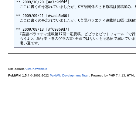
** 2009/10/20 [#a7c9dfdf]

　ここに書くのを忘れていましたが、C言語関係のさる原稿は脱稿済み。単
** 2009/09/21 [#vada5e80]

　ここに書くのを忘れていましたが、C言語バラエティ連載第18回は脱
** 2009/08/13 [#f698b9d7]

　C言語バラエティ連載第17回一応脱稿。ビビッとビットフィールドで行
　もう1つ、単行本下巻のゲラの束(全部ではない)も宅急便で届いています
Site admin:
Akira Kawamata
PukiWiki 1.5.4
© 2001-2022
PukiWiki Development Team
. Powered by PHP 7.4.13. HTML c